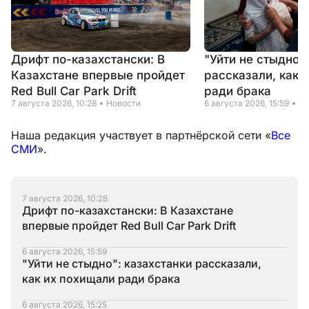
Дрифт по-казахстански: В
"Уйти не стыдно"
Казахстане впервые пройдет
рассказали, как 
Red Bull Car Park Drift
ради брака
7 августа 2026, 10:28
Новости
6 августа 2026, 15:59
Но
Наша редакция участвует в партнёрской сети «
Все
СМИ
».
7 августа 2026, 10:28
Дрифт по-казахстански: В Казахстане
впервые пройдет Red Bull Car Park Drift
6 августа 2026, 15:59
"Уйти не стыдно": казахстанки рассказали,
как их похищали ради брака
6 августа 2026, 15:25