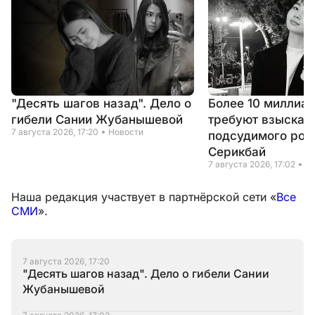
"Десять шагов назад". Дело о
Более 10 миллиар
гибели Сании Жубанышевой
требуют взыскать
7 августа 2026, 17:20
Новости
подсудимого род
Серикбай
7 августа 2026, 17:02
Н
Наша редакция участвует в партнёрской сети «
Все
СМИ
».
7 августа 2026, 17:20
"Десять шагов назад". Дело о гибели Сании
Жубанышевой