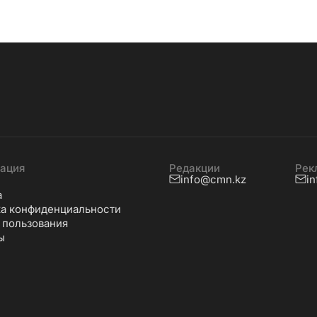
ация
Редакции
Рек
info@cmn.kz
i
а
а конфиденциальности
 пользования
ы