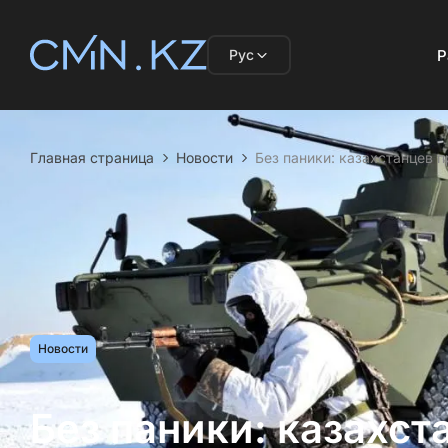
Рус
Р
Главная страница
Новости
Без паники: казахстанцев 
Новости
Без паники: казахст