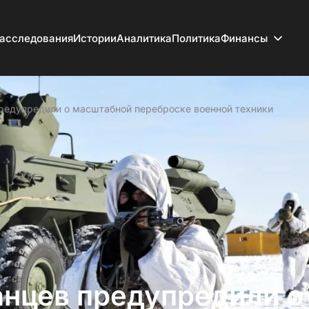
асследования
Истории
Аналитика
Политика
Финансы
предупредили о масштабной переброске военной техники
анцев предупредили о