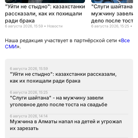
"Уйти не стыдно": казахстанки
"Слуги шайтана" 
рассказали, как их похищали
мужчину завели 
ради брака
дело после тоста
6 августа 2026, 15:59
Новости
6 августа 2026, 15:25
Но
Наша редакция участвует в партнёрской сети «
Все
СМИ
».
6 августа 2026, 15:59
"Уйти не стыдно": казахстанки рассказали,
как их похищали ради брака
6 августа 2026, 15:25
"Слуги шайтана" - на мужчину завели
уголовное дело после тоста на свадьбе
6 августа 2026, 14:14
Мужчина в Алматы напал на детей и угрожал
их зарезать