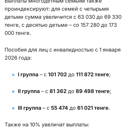
Выплаты многодетным семьям также
проиндексируют: для семей с четырьмя
детьми сумма увеличится с 63 030 до 69 330
тенге, с десятью детьми – со 157 280 до 173
000 тенге.
Пособия для лиц с инвалидностью с 1 января
2026 года:
I группа
– с
101 702
до
111 872 тенге
;
II группа
– с
81 362
до
89 498 тенге
;
III группа
– с
55 474
до
61 021 тенге
.
Также на 10% увеличат выплаты: