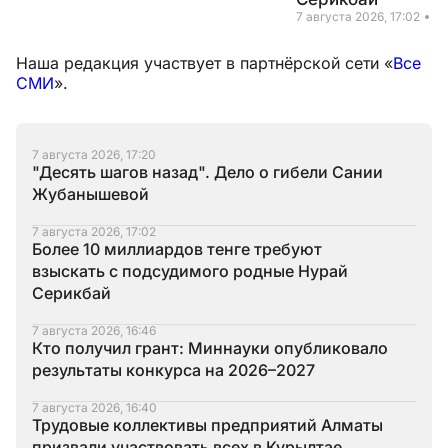
7 августа 2026, 17:02
Н
Наша редакция участвует в партнёрской сети «
Все
СМИ
».
7 августа 2026, 17:20
"Десять шагов назад". Дело о гибели Сании
Жубанышевой
7 августа 2026, 17:02
Более 10 миллиардов тенге требуют
взыскать с подсудимого родные Нурай
Серикбай
7 августа 2026, 16:46
Кто получил грант: Миннауки опубликовало
результаты конкурса на 2026–2027
7 августа 2026, 16:40
Трудовые коллективы предприятий Алматы
призвали участвовать всех в Курылтае