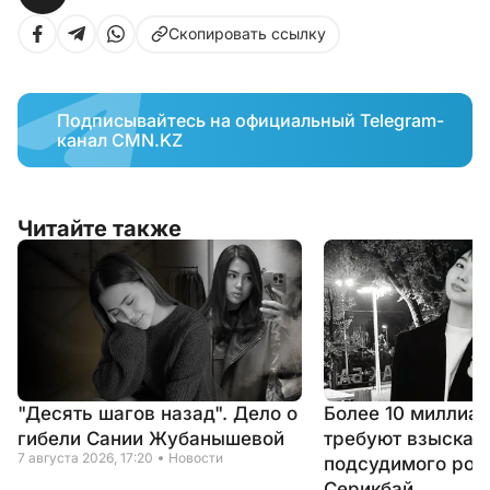
Скопировать ссылку
Подписывайтесь на официальный Telegram-
канал CMN.KZ
Читайте также
"Десять шагов назад". Дело о
Более 10 миллиар
гибели Сании Жубанышевой
требуют взыскать
7 августа 2026, 17:20
Новости
подсудимого род
Серикбай