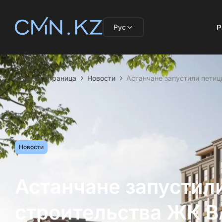
Рус
Р
Главная страница
Новости
Астанчане запустили пети
Новости
Астанчане запустил
строительства ЖК B