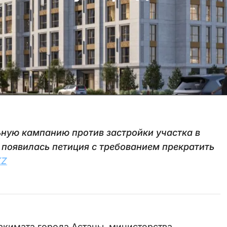
ную кампанию против застройки участка в
появилась петиция с требованием прекратить
KZ
акимата города Астаны, министерства