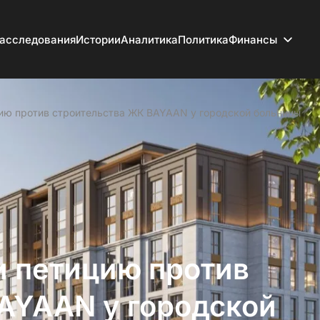
асследования
Истории
Аналитика
Политика
Финансы
цию против строительства ЖК BAYAAN у городской больницы
и петицию против
AYAAN у городской