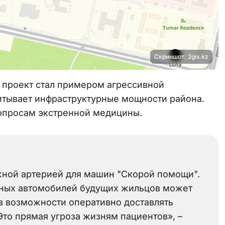
Скриншот: 2gis.kz
й проект стал примером агрессивной
читывает инфраструктурные мощности района.
опросам экстренной медицины.
жной артерией для машин "Скорой помощи".
стных автомобилей будущих жильцов может
в возможности оперативно доставлять
 Это прямая угроза жизням пациентов», –