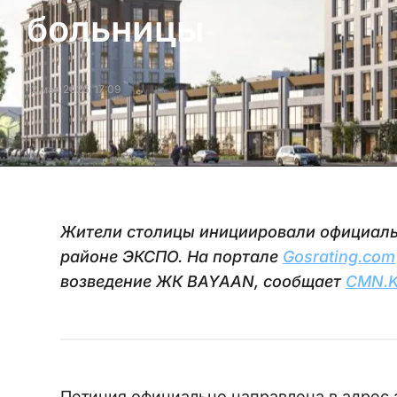
больницы
12 мая 2026, 17:09
Жители столицы инициировали официаль
районе ЭКСПО. На портале
Gosrating.com
возведение ЖК BAYAAN, сообщает
CMN.
Петиция официально направлена в адрес 