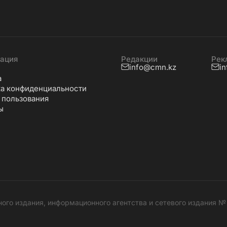
ация
Редакции
Рек
info@cmn.kz
i
а
а конфиденциальности
 пользования
ы
ного издания, информационного агентства и сетевого издания 