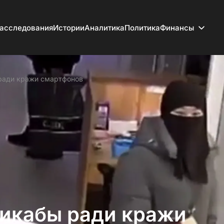
асследования
Истории
Аналитика
Политика
Финансы
ради кражи смартфонов
никабы ради кражи