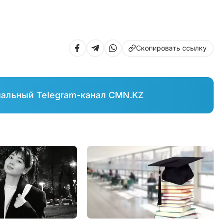
Скопировать ссылку
иальный Telegram-канал CMN.KZ