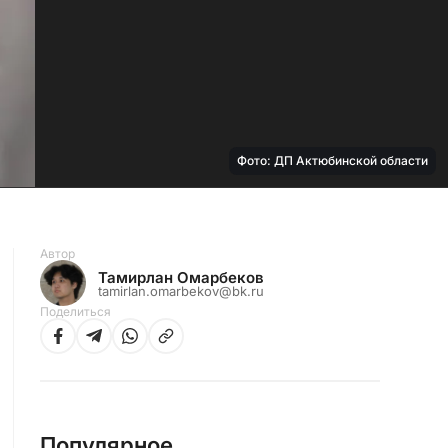
Фото: ДП Актюбинской области
Автор
Тамирлан Омарбеков
tamirlan.omarbekov@bk.ru
Поделиться
Популярное