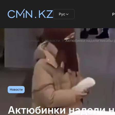
Рус
Р
Главная страница
Новости
Актюбинки надели никабы 
Новости
Актюбинки надели 