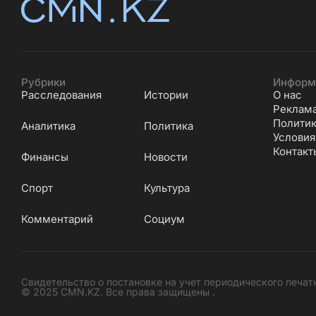
Рубрики
Информ
Расследования
Истории
О нас
Реклам
Политик
Аналитика
Политика
Условия
Контакт
Финансы
Новости
Cпорт
Культура
Комментарий
Социум
Свидетельство о постановке на учет периодического печат
© 2025 CMN.KZ. Все права защищены .