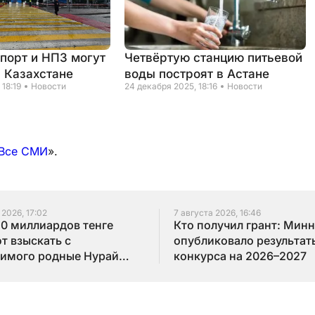
порт и НПЗ могут
Четвёртую станцию питьевой
в Казахстане
воды построят в Астане
 18:19
Новости
24 декабря 2025, 18:16
Новости
Все СМИ
».
 2026, 17:02
7 августа 2026, 16:46
10 миллиардов тенге
Кто получил грант: Мин
т взыскать с
опубликовало результат
имого родные Нурай
конкурса на 2026–2027
бай