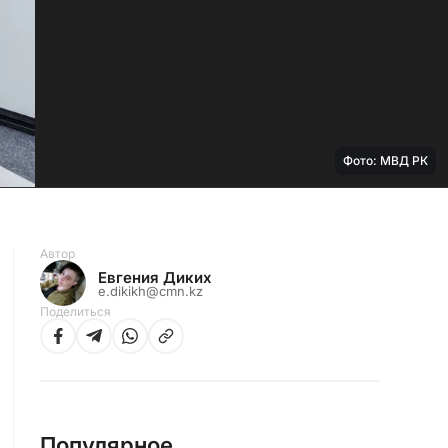
Фото: МВД РК
Автор
Евгения Диких
e.dikikh@cmn.kz
Поделиться
Популярное