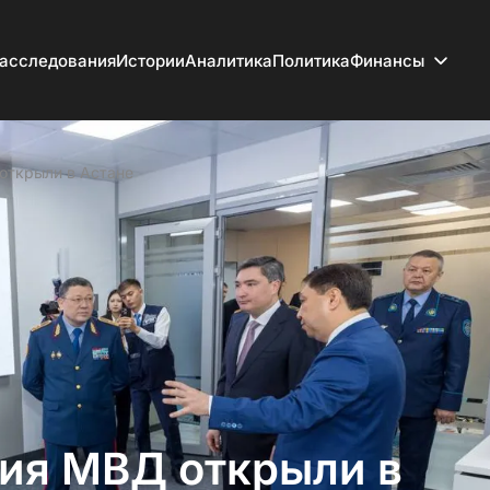
асследования
Истории
Аналитика
Политика
Финансы
открыли в Астане
ия МВД открыли в