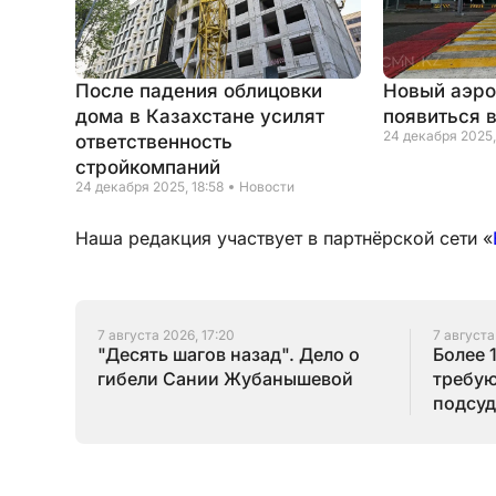
После падения облицовки
Новый аэро
дома в Казахстане усилят
появиться 
24 декабря 2025,
ответственность
стройкомпаний
24 декабря 2025, 18:58
Новости
Наша редакция участвует в партнёрской сети «
7 августа 2026, 17:20
7 августа
"Десять шагов назад". Дело о
Более 
гибели Сании Жубанышевой
требую
подсуд
Серик