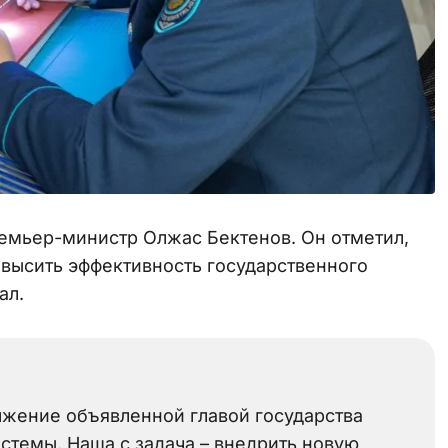
емьер-министр Олжас Бектенов. Он отметил,
высить эффективность государственного
ал.
лжение объявленной главой государства
темы. Наша с задача – внедрить новую