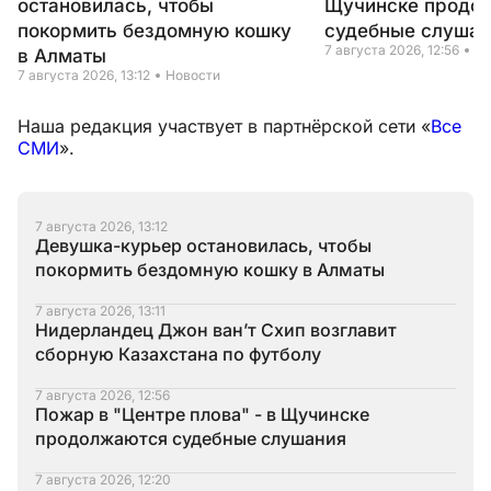
остановилась, чтобы
Щучинске продо
покормить бездомную кошку
судебные слушан
7 августа 2026, 12:56
Но
в Алматы
7 августа 2026, 13:12
Новости
Наша редакция участвует в партнёрской сети «
Все
СМИ
».
7 августа 2026, 13:12
Девушка-курьер остановилась, чтобы
покормить бездомную кошку в Алматы
7 августа 2026, 13:11
Нидерландец Джон ван’т Схип возглавит
сборную Казахстана по футболу
7 августа 2026, 12:56
Пожар в "Центре плова" - в Щучинске
продолжаются судебные слушания
7 августа 2026, 12:20