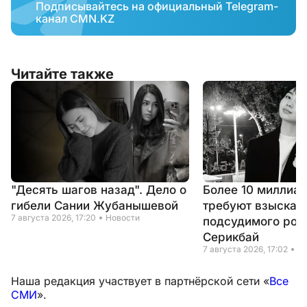
Подписывайтесь на официальный Telegram-
канал CMN.KZ
Читайте также
"Десять шагов назад". Дело о
Более 10 миллиар
гибели Сании Жубанышевой
требуют взыскать
7 августа 2026, 17:20
Новости
подсудимого род
Серикбай
7 августа 2026, 17:02
Н
Наша редакция участвует в партнёрской сети «
Все
СМИ
».