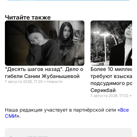
Читайте также
"Десять шагов назад". Дело о
Более 10 миллиар
гибели Сании Жубанышевой
требуют взыскать
7 августа 2026, 17:20
Новости
подсудимого род
Серикбай
7 августа 2026, 17:02
Н
Наша редакция участвует в партнёрской сети «
Все
СМИ
».