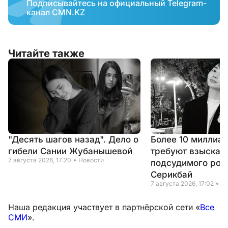
Подписывайтесь на официальный Telegram-
канал CMN.KZ
Читайте также
"Десять шагов назад". Дело о
Более 10 миллиар
гибели Сании Жубанышевой
требуют взыскать
7 августа 2026, 17:20
Новости
подсудимого род
Серикбай
7 августа 2026, 17:02
Н
Наша редакция участвует в партнёрской сети «
Все
СМИ
».