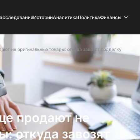
асследования
Истории
Аналитика
Политика
Финансы
дают не оригинальные товары: откуда завозят подделку
аще продают не
: откуда завозят