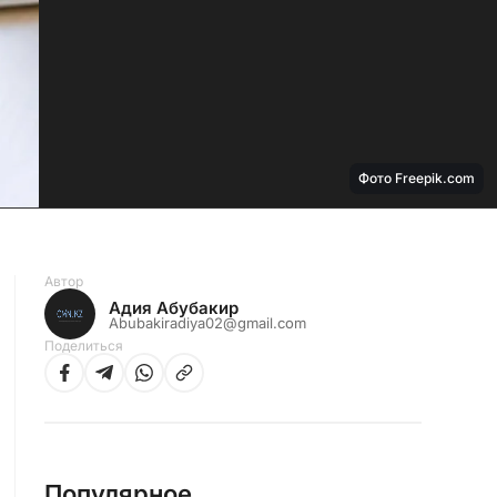
Фото Freepik.com
Автор
Адия Абубакир
Abubakiradiya02@gmail.com
Поделиться
Популярное