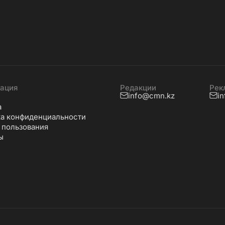
ация
Редакции
Рек
info@cmn.kz
i
а
а конфиденциальности
 пользования
ы