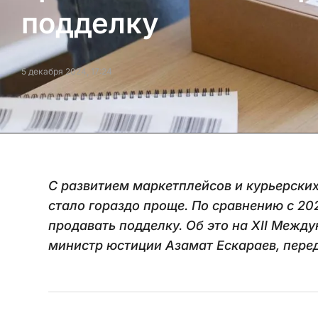
подделку
5 декабря 2024, 17:24
С развитием маркетплейсов и курьерски
стало гораздо проще. По сравнению с 202
продавать подделку. Об это на XII Меж
министр юстиции Азамат Ескараев, пере