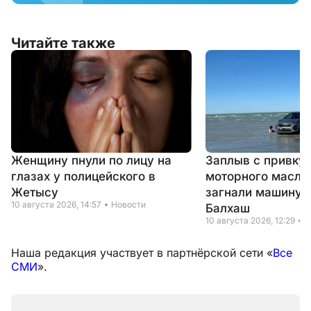
Читайте также
Женщину пнули по лицу на
Заплыв с привку
глазах у полицейского в
моторного масла:
Жетысу
загнали машину 
10 августа 2026, 14:57
Новости
Балхаш
10 августа 2026, 12:29
Н
Наша редакция участвует в партнёрской сети «
Все
СМИ
».