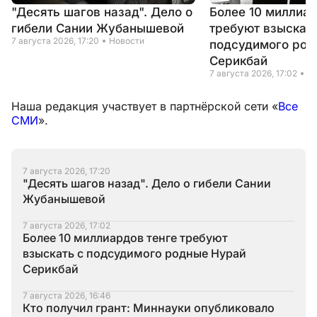
"Десять шагов назад". Дело о
Более 10 миллиар
гибели Сании Жубанышевой
требуют взыскать
7 августа 2026, 17:20
Новости
подсудимого род
Серикбай
7 августа 2026, 17:02
Н
Наша редакция участвует в партнёрской сети «
Все
СМИ
».
7 августа 2026, 17:20
"Десять шагов назад". Дело о гибели Сании
Жубанышевой
7 августа 2026, 17:02
Более 10 миллиардов тенге требуют
взыскать с подсудимого родные Нурай
Серикбай
7 августа 2026, 16:46
Кто получил грант: Миннауки опубликовало