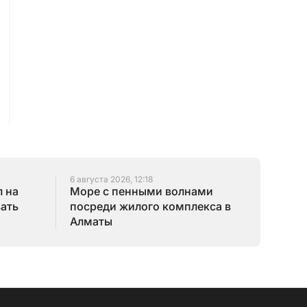
6 августа 2026, 12:18
 на
Море с пенными волнами
зать
посреди жилого комплекса в
Алматы