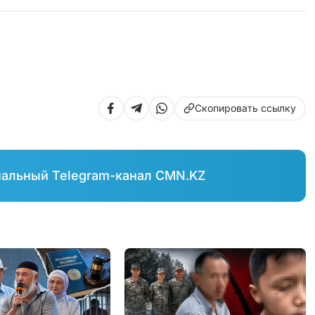
Скопировать ссылку
иальный Telegram-канал CMN.KZ