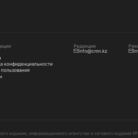
ация
Редакции
Рек
info@cmn.kz
i
а
а конфиденциальности
 пользования
ы
ного издания, информационного агентства и сетевого издания 