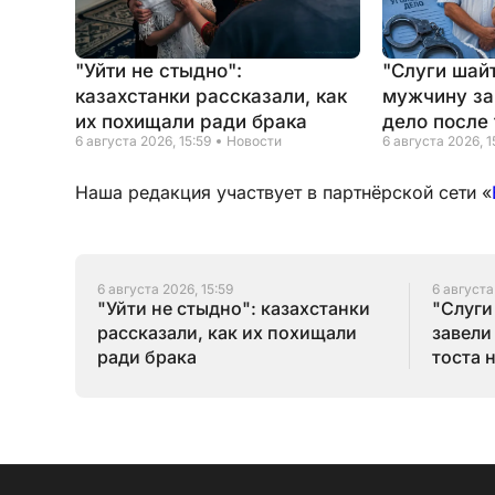
"Уйти не стыдно":
"Слуги шайт
казахстанки рассказали, как
мужчину за
их похищали ради брака
дело после 
6 августа 2026, 15:59
Новости
6 августа 2026, 1
Наша редакция участвует в партнёрской сети «
6 августа 2026, 15:59
6 августа
"Уйти не стыдно": казахстанки
"Слуги
рассказали, как их похищали
завели
ради брака
тоста 