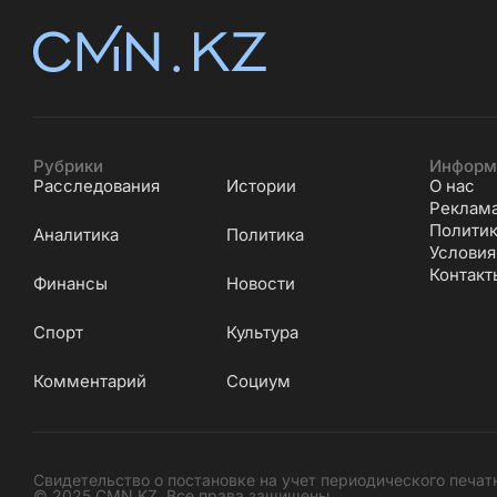
Рубрики
Информ
Расследования
Истории
О нас
Реклам
Политик
Аналитика
Политика
Условия
Контакт
Финансы
Новости
Cпорт
Культура
Комментарий
Социум
Свидетельство о постановке на учет периодического печат
© 2025 CMN.KZ. Все права защищены .