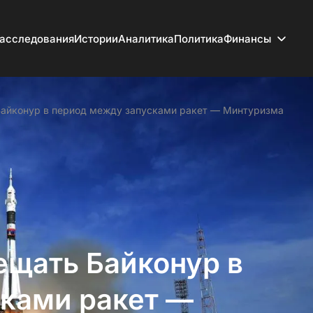
асследования
Истории
Аналитика
Политика
Финансы
Байконур в период между запусками ракет — Минтуризма
ещать Байконур в
ками ракет —