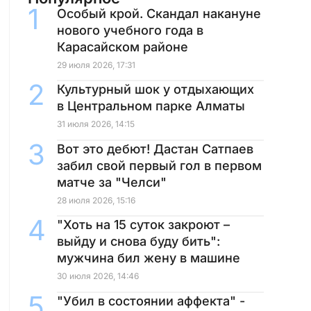
Особый крой. Скандал накануне
нового учебного года в
Карасайском районе
29 июля 2026, 17:31
Культурный шок у отдыхающих
в Центральном парке Алматы
31 июля 2026, 14:15
Вот это дебют! Дастан Сатпаев
забил свой первый гол в первом
матче за "Челси"
28 июля 2026, 15:16
"Хоть на 15 суток закроют –
выйду и снова буду бить":
мужчина бил жену в машине
30 июля 2026, 14:46
"Убил в состоянии аффекта" -