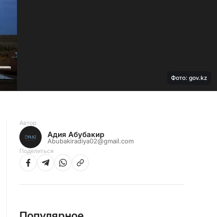
Фото: gov.kz
Автор
Адия Абубакир
Abubakiradiya02@gmail.com
Поделиться
Популярное