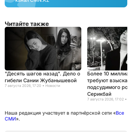
канал CMN.KZ
Читайте также
"Десять шагов назад". Дело о
Более 10 миллиар
гибели Сании Жубанышевой
требуют взыскать
7 августа 2026, 17:20
Новости
подсудимого род
Серикбай
7 августа 2026, 17:02
Н
Наша редакция участвует в партнёрской сети «
Все
СМИ
».