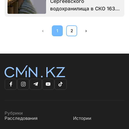
Сергеевского
водохранилища в СКО 163%,
но пик еще не наступил
‹
1
2
›
Рубрики
Расследования
Истории