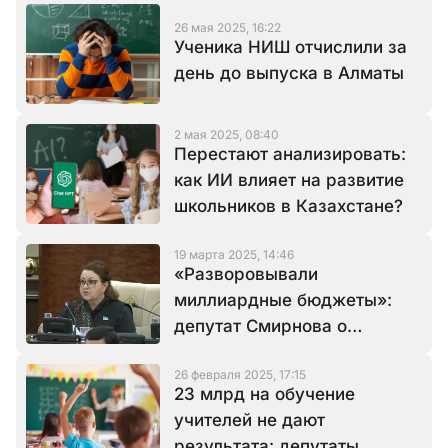
26 мая 2025, 16:22
Ученика НИШ отчислили за
день до выпуска в Алматы
2 мая 2025, 08:40
Перестают анализировать:
как ИИ влияет на развитие
школьников в Казахстане?
19 марта 2025, 14:46
«Разворовывали
миллиардные бюджеты»:
депутат Смирнова о
внешнем давлении через
26 февраля 2025, 17:15
иностранные гранты
23 млрд на обучение
учителей не дают
результата: депутаты