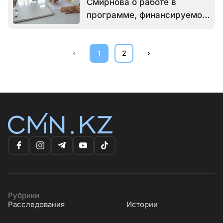
Смирнова о работе в
программе, финансируемой
фондом Сороса
‹
1
2
›
Рубрики
Расследования
Истории