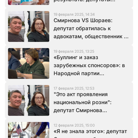
возмущены успеваемостью
19 февраля 2025, 14:34
школьников в РК
Смирнова VS Шораев:
депутат обратилась к
адвокатам, общественник не
комментирует ситуацию
19 февраля 2025, 13:25
«Буллинг и заказ
зарубежных спонсоров»: в
Народной партии
возмущены атакой на
17 февраля 2025, 12:53
депутата Смирнову
"Это акт проявления
национальной розни":
депутат Смирнова
отреагировала на
12 февраля 2025, 15:00
оскорбления
«Я не знала этого»: депутат