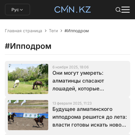
Рус
Главная страница
Теги
#Ипподром
#Ипподром
6 ноября 2025, 18:06
Они могут умереть:
алматинцы спасают
лошадей, которые
замерзают на ипподроме
13 февраля 2025, 11:23
Будущее алматинского
ипподрома решится до лета:
власти готовы искать нового
инвестора