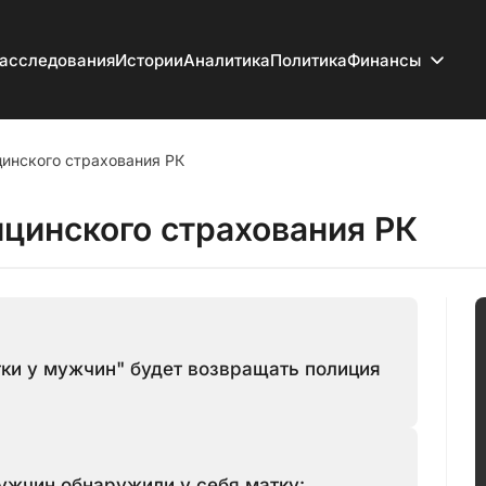
асследования
Истории
Аналитика
Политика
Финансы
инского страхования РК
цинского страхования РК
тки у мужчин" будет возвращать полиция
мужчин обнаружили у себя матку: