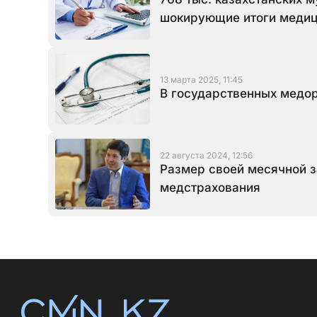
шокирующие итоги медиц
13 марта 2025, 11:45
В государственных медо
22 августа 2024, 12:56
Размер своей месячной з
медстрахования