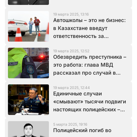
19 марта 2025, 13:16
Автошколы – это не бизнес:
в Казахстане введут
ответственность за
обучение водителей
19 марта 2025, 12:52
Обезвредить преступника –
это работа: глава МВД
рассказал про случай в
аэропорту Алматы
19 марта 2025, 12:44
Единичные случаи
«смывают» тысячи подвиги
настоящих полицейских –
глава МВД
5 марта 2025, 19:16
Полицейский погиб во