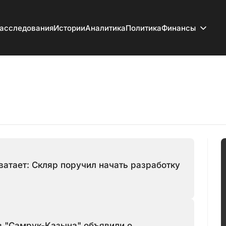
асследования
Истории
Аналитика
Политика
Финансы
атает: Скляр поручил начать разработку
в "Самрук-Казына" объявили о