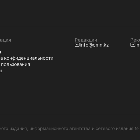
ация
Редакции
Рек
info@cmn.kz
i
а
а конфиденциальности
 пользования
ы
ного издания, информационного агентства и сетевого издания 