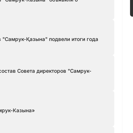
в "Самрук-Қазына" подвели итоги года
состав Совета директоров "Самрук-
амрук-Казына»