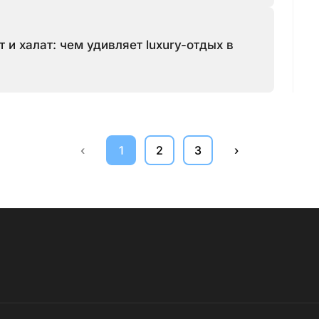
 и халат: чем удивляет luxury-отдых в
‹
1
2
3
›