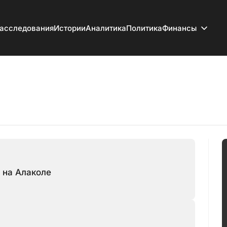
асследования
Истории
Аналитика
Политика
Финансы
 на Алаколе