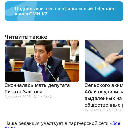
Подписывайтесь на официальный Telegram-
канал CMN.KZ
Читайте также
Скончалась мать депутата
Сельского акима 
Рината Заитова
Абай осудили за 
2 декабря 2025, 11:12
Абай
выделенных на
общественные р
27 ноября 2025, 09:37
А
Наша редакция участвует в партнёрской сети «
Все