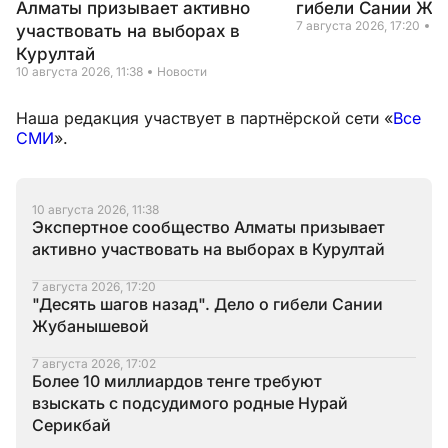
Алматы призывает активно
гибели Сании Ж
7 августа 2026, 17:20
Н
участвовать на выборах в
Курултай
10 августа 2026, 11:38
Новости
Наша редакция участвует в партнёрской сети «
Все
СМИ
».
10 августа 2026, 11:38
Экспертное сообщество Алматы призывает
активно участвовать на выборах в Курултай
7 августа 2026, 17:20
"Десять шагов назад". Дело о гибели Сании
Жубанышевой
7 августа 2026, 17:02
Более 10 миллиардов тенге требуют
взыскать с подсудимого родные Нурай
Серикбай