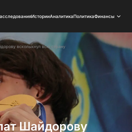
асследования
Истории
Аналитика
Политика
Финансы
йдорову всколыхнул всю страну
лат Шайдорову