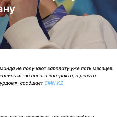
ану
оманда не получают зарплату уже пять месяцев.
ались из-за нового контракта, а депутат
сурдом», сообщает
CMN.KZ
а, где он рассказал, что после победы