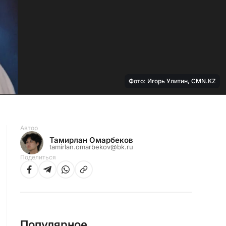
Фото: Игорь Улитин, CMN.KZ
Автор
Тамирлан Омарбеков
tamirlan.omarbekov@bk.ru
Поделиться
Популярное