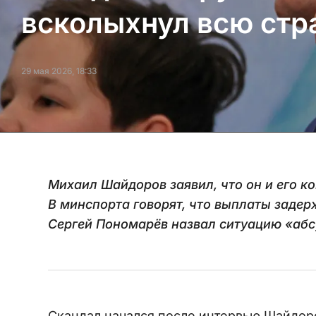
всколыхнул всю стр
29 мая 2026, 18:33
Михаил Шайдоров заявил, что он и его к
В минспорта говорят, что выплаты задерж
Сергей Пономарёв назвал ситуацию «аб
Скандал начался после интервью Шайдоров