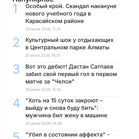
Особый крой. Скандал накануне
нового учебного года в
Карасайском районе
29 июля 2026, 17:31
Культурный шок у отдыхающих
в Центральном парке Алматы
31 июля 2026, 14:15
Вот это дебют! Дастан Сатпаев
забил свой первый гол в первом
матче за "Челси"
28 июля 2026, 15:16
"Хоть на 15 суток закроют –
выйду и снова буду бить":
мужчина бил жену в машине
30 июля 2026, 14:46
"Убил в состоянии аффекта" -