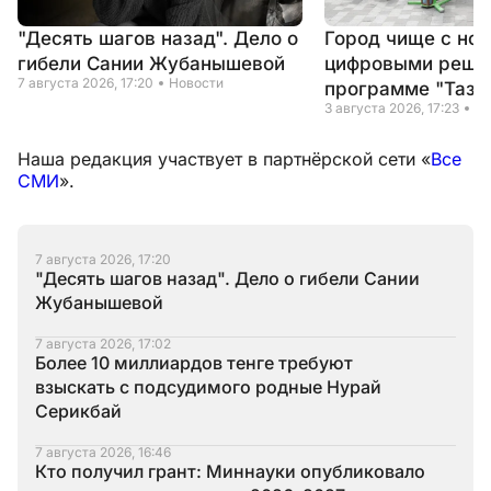
"Десять шагов назад". Дело о
Город чище с но
гибели Сании Жубанышевой
цифровыми реше
7 августа 2026, 17:20
Новости
программе "Таза
3 августа 2026, 17:23
Но
Наша редакция участвует в партнёрской сети «
Все
СМИ
».
7 августа 2026, 17:20
"Десять шагов назад". Дело о гибели Сании
Жубанышевой
7 августа 2026, 17:02
Более 10 миллиардов тенге требуют
взыскать с подсудимого родные Нурай
Серикбай
7 августа 2026, 16:46
Кто получил грант: Миннауки опубликовало