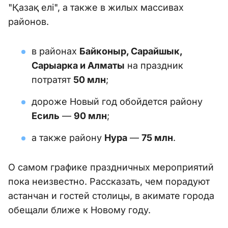
"Қазақ елі", а также в жилых массивах
районов.
в районах
Байконыр, Сарайшык,
Сарыарка и Алматы
на праздник
потратят
50 млн
;
дороже Новый год обойдется району
Есиль
—
90 млн
;
а также району
Нура
—
75 млн
.
О самом графике праздничных мероприятий
пока неизвестно. Рассказать, чем порадуют
астанчан и гостей столицы, в акимате города
обещали ближе к Новому году.