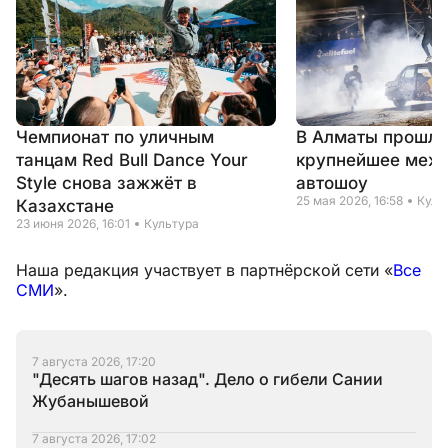
Чемпионат по уличным
В Алматы прошло
танцам Red Bull Dance Your
крупнейшее меж
Style снова зажжёт в
автошоу
25 мая 2026, 16:58
Куль
Казахстане
23 июня 2026, 16:01
Культура
Наша редакция участвует в партнёрской сети «
Все
СМИ
».
7 августа 2026, 17:20
"Десять шагов назад". Дело о гибели Сании
Жубанышевой
7 августа 2026, 17:02