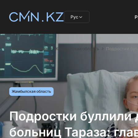
Рус
Р
Главная страница
Жамбылская область
Подростки бул
Жамбылская область
Подростки буллили д
больниц Тараза: гла