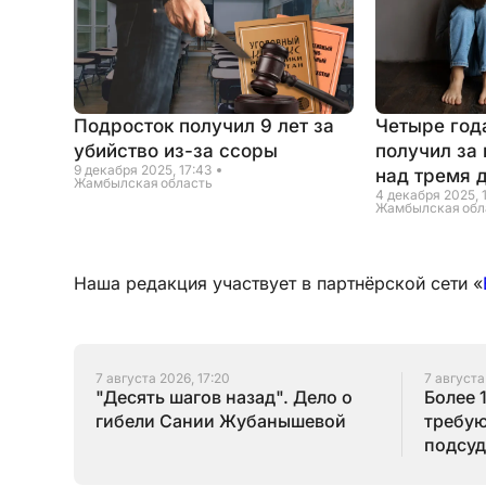
Подросток получил 9 лет за
Четыре год
убийство из-за ссоры
получил за
9 декабря 2025, 17:43
над тремя 
Жамбылская область
4 декабря 2025, 
Жамбылская обл
Наша редакция участвует в партнёрской сети «
7 августа 2026, 17:20
7 августа
"Десять шагов назад". Дело о
Более 
гибели Сании Жубанышевой
требую
подсуд
Серик