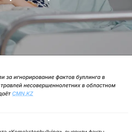
и за игнорирование фактов буллинга в
 травлей несовершеннолетних в областном
даёт
CMN.KZ
та «Komekstopbullying», выявили факты