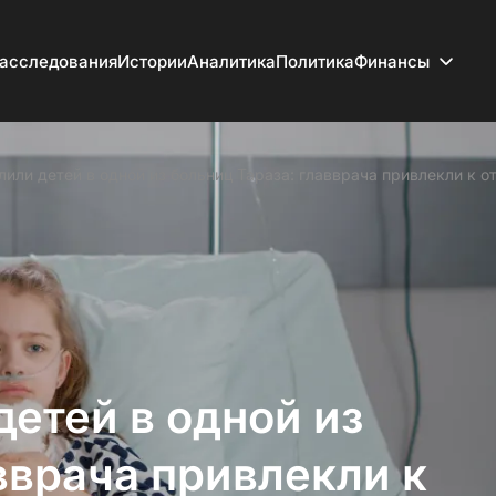
асследования
Истории
Аналитика
Политика
Финансы
лили детей в одной из больниц Тараза: главврача привлекли к о
етей в одной из
вврача привлекли к