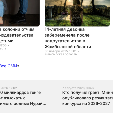
а колонии отчим
14-летняя девочка
 издевательства
забеременела после
детьми
надругательства в
18:05
Жамбылской области
асть
30 ноября 2025, 18:01
Жамбылская область
Все СМИ
».
 2026, 17:02
7 августа 2026, 16:46
10 миллиардов тенге
Кто получил грант: Мин
т взыскать с
опубликовало результат
имого родные Нурай
конкурса на 2026–2027
бай