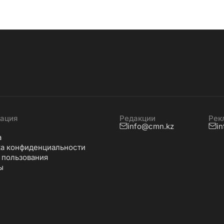
ация
Редакции
Рек
info@cmn.kz
i
а
а конфиденциальности
 пользования
ы