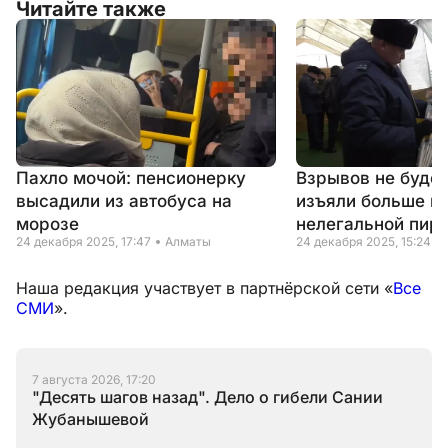
Читайте также
Пахло мочой: пенсионерку
Взрывов не будет
высадили из автобуса на
изъяли больше п
морозе
нелегальной пир
24 декабря 2025, 17:47
Алматы
24 декабря 2025, 15:24
Наша редакция участвует в партнёрской сети «
Все
СМИ
».
7 августа 2026, 17:20
"Десять шагов назад". Дело о гибели Сании
Жубанышевой