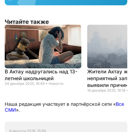
Читайте также
В Актау надругались над 13-
Жители Актау жа
летней школьницей
неприятный запах
24 декабря 2025, 16:49
Новости
выявили причину
16 декабря 2025, 16:18
Н
Наша редакция участвует в партнёрской сети «
Все
СМИ
».
6 августа 2026, 15:59