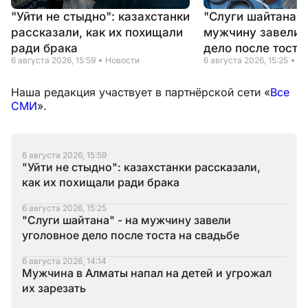
"Уйти не стыдно": казахстанки
"Слуги шайтана" 
рассказали, как их похищали
мужчину завели 
ради брака
дело после тоста
6 августа 2026, 15:59
Новости
6 августа 2026, 15:25
Но
Наша редакция участвует в партнёрской сети «
Все
СМИ
».
6 августа 2026, 15:59
"Уйти не стыдно": казахстанки рассказали,
как их похищали ради брака
6 августа 2026, 15:25
"Слуги шайтана" - на мужчину завели
уголовное дело после тоста на свадьбе
6 августа 2026, 14:14
Мужчина в Алматы напал на детей и угрожал
их зарезать