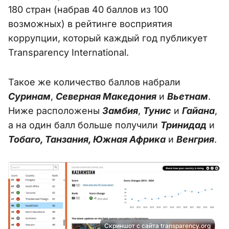
180 стран (набрав 40 баллов из 100
возможных) в рейтинге восприятия
коррупции, который каждый год публикует
Transparency International.
Такое же количество баллов набрали
Суринам
,
Северная Македония
и
Вьетнам
.
Ниже расположены
Замбия
,
Тунис
и
Гайана
,
а на один балл больше получили
Тринидад
и
Тобаго, Танзания, Южная Африка
и
Венгрия
.
Скриншот с сайта transparency.org