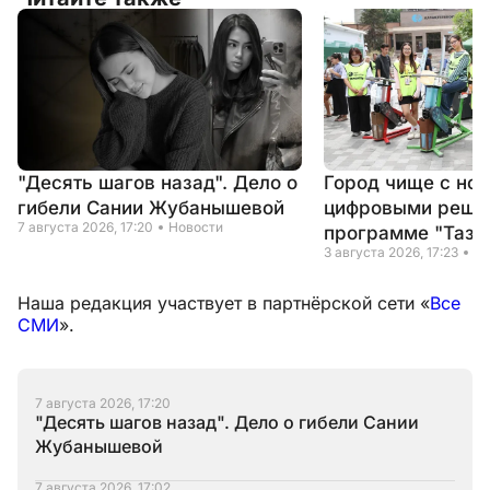
"Десять шагов назад". Дело о
Город чище с но
гибели Сании Жубанышевой
цифровыми реше
7 августа 2026, 17:20
Новости
программе "Таза
3 августа 2026, 17:23
Но
Наша редакция участвует в партнёрской сети «
Все
СМИ
».
7 августа 2026, 17:20
"Десять шагов назад". Дело о гибели Сании
Жубанышевой
7 августа 2026, 17:02