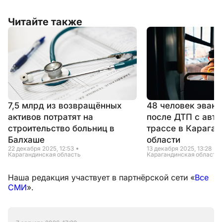
Читайте также
7,5 млрд из возвращённых
48 человек эвак
активов потратят на
после ДТП с авто
строительство больниц в
трассе в Карага
Балхаше
области
22 декабря 2025, 12:53
13 декабря 2025, 13:28
Карагандинская область
Карагандинская область
Наша редакция участвует в партнёрской сети «
Все
СМИ
».