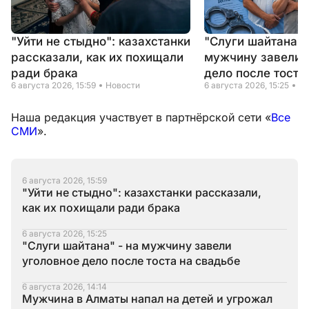
"Уйти не стыдно": казахстанки
"Слуги шайтана" 
рассказали, как их похищали
мужчину завели 
ради брака
дело после тоста
6 августа 2026, 15:59
Новости
6 августа 2026, 15:25
Но
Наша редакция участвует в партнёрской сети «
Все
СМИ
».
6 августа 2026, 15:59
"Уйти не стыдно": казахстанки рассказали,
как их похищали ради брака
6 августа 2026, 15:25
"Слуги шайтана" - на мужчину завели
уголовное дело после тоста на свадьбе
6 августа 2026, 14:14
Мужчина в Алматы напал на детей и угрожал