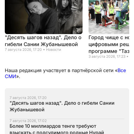
"Десять шагов назад". Дело о
Город чище с но
гибели Сании Жубанышевой
цифровыми реше
7 августа 2026, 17:20
Новости
программе "Таза
3 августа 2026, 17:23
Но
Наша редакция участвует в партнёрской сети «
Все
СМИ
».
7 августа 2026, 17:20
"Десять шагов назад". Дело о гибели Сании
Жубанышевой
7 августа 2026, 17:02
Более 10 миллиардов тенге требуют
взыскать с подсудимого родные Нурай