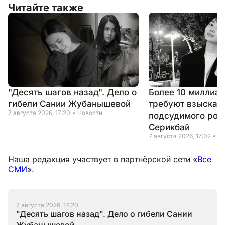
Читайте также
"Десять шагов назад". Дело о
Более 10 миллиар
гибели Сании Жубанышевой
требуют взыскать
7 августа 2026, 17:20
Новости
подсудимого род
Серикбай
7 августа 2026, 17:02
Н
Наша редакция участвует в партнёрской сети «
Все
СМИ
».
7 августа 2026, 17:20
"Десять шагов назад". Дело о гибели Сании