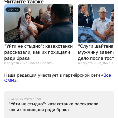
Читайте также
"Уйти не стыдно": казахстанки
"Слуги шайтана" 
рассказали, как их похищали
мужчину завели 
ради брака
дело после тоста
6 августа 2026, 15:59
Новости
6 августа 2026, 15:25
Но
Наша редакция участвует в партнёрской сети «
Все
СМИ
».
6 августа 2026, 15:59
"Уйти не стыдно": казахстанки рассказали,
как их похищали ради брака