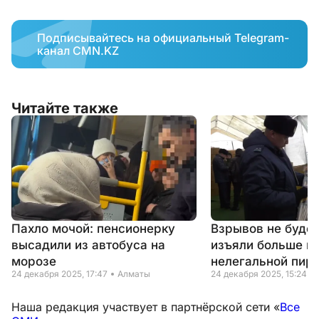
Подписывайтесь на официальный Telegram-
канал CMN.KZ
Читайте также
Пахло мочой: пенсионерку
Взрывов не будет
высадили из автобуса на
изъяли больше п
морозе
нелегальной пир
24 декабря 2025, 17:47
Алматы
24 декабря 2025, 15:24
Наша редакция участвует в партнёрской сети «
Все