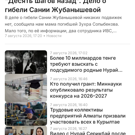
"Десять шагов назад". Дело о
гибели Сании Жубанышевой
В деле о гибели Сании Жубанышевой никаких подвижек
нет, сообщила нам мама погибшей Зухра Сопыбекова.
Мало того, по её информации, два сотрудника ИВС,
7 августа 2026, 17:20
Новости
которые находились на дежурстве в следственном
изоляторе г. Шымкент в ту ночь, когда Сания приняла
смертельную дозу таблеток, были задержаны, а вчера
7 августа 2026, 17:02
отпущены из изолятора. Теперь они под домашним
Более 10 миллиардов тенге
требуют взыскать с
арестом, сообщает CMN.KZ
подсудимого родные Нурай
Серикбай
7 августа 2026, 16:46
Кто получил грант: Миннауки
опубликовало результаты
конкурса на 2026–2027
7 августа 2026, 16:40
Трудовые коллективы
предприятий Алматы призвали
участвовать всех в Курылтае
7 августа 2026, 16:27
Видео с Нурай Серикбай после