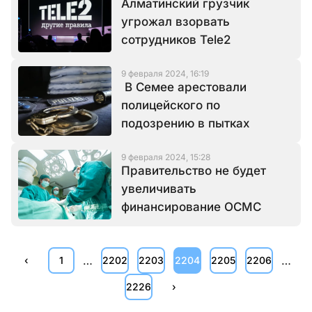
Алматинский грузчик
угрожал взорвать
сотрудников Tele2
9 февраля 2024, 16:19
В Семее арестовали
полицейского по
подозрению в пытках
9 февраля 2024, 15:28
Правительство не будет
увеличивать
финансирование ОСМС
…
…
‹
1
2202
2203
2204
2205
2206
2226
›