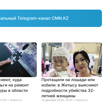
иальный Telegram-канал CMN.KZ
няют, куда
Протащили на лошади или
ньги на ремонт
избили: в Жетысу выясняют
уры в области
подробности убийства 32-
летней женщины
11:20
Новости
13 декабря 2025, 15:50
Новости