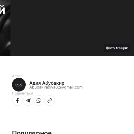
й
Фото freepik
Автор
Адия Абубакир
Abubakiradiya02@gmail.com
Поделиться
Популярное