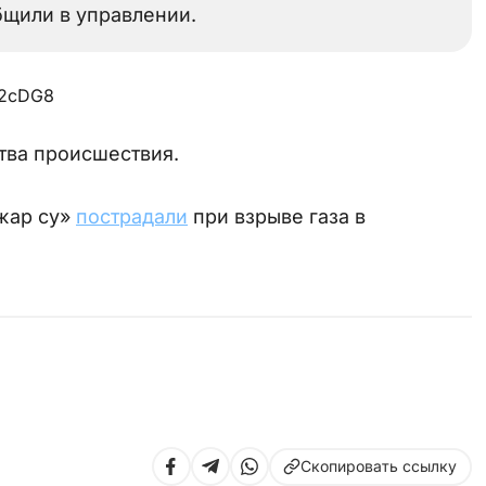
бщили в управлении.
h2cDG8
тва происшествия.
жар су»
пострадали
при взрыве газа в
Скопировать ссылку