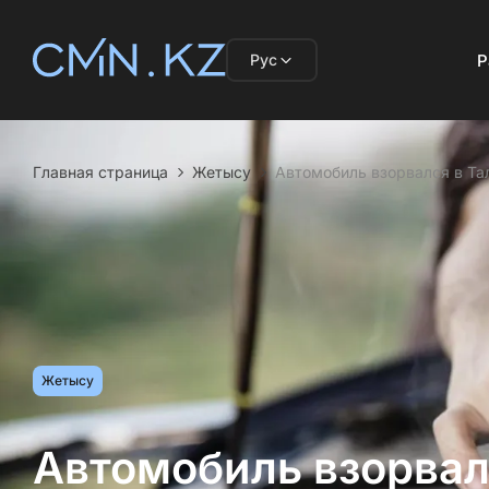
Рус
Р
Главная страница
Жетысу
Автомобиль взорвался в Та
Жетысу
Автомобиль взорвал