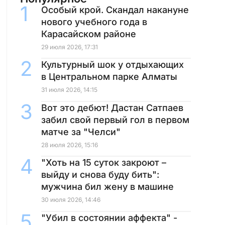
Особый крой. Скандал накануне
нового учебного года в
Карасайском районе
29 июля 2026, 17:31
Культурный шок у отдыхающих
в Центральном парке Алматы
31 июля 2026, 14:15
Вот это дебют! Дастан Сатпаев
забил свой первый гол в первом
матче за "Челси"
28 июля 2026, 15:16
"Хоть на 15 суток закроют –
выйду и снова буду бить":
мужчина бил жену в машине
30 июля 2026, 14:46
"Убил в состоянии аффекта" -