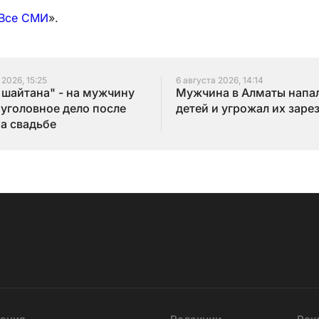
Все СМИ
».
 2026, 15:25
6 августа 2026, 14:14
 шайтана" - на мужчину
Мужчина в Алматы напал
 уголовное дело после
детей и угрожал их заре
на свадьбе