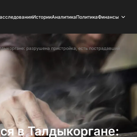
асследования
Истории
Аналитика
Политика
Финансы
лдыкоргане: разрушена пристройка, есть пострадавший
ся в Талдыкоргане: