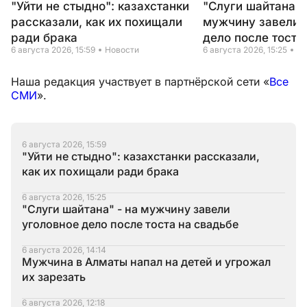
"Уйти не стыдно": казахстанки
"Слуги шайтана" 
рассказали, как их похищали
мужчину завели 
ради брака
дело после тоста
6 августа 2026, 15:59
Новости
6 августа 2026, 15:25
Но
Наша редакция участвует в партнёрской сети «
Все
СМИ
».
6 августа 2026, 15:59
"Уйти не стыдно": казахстанки рассказали,
как их похищали ради брака
6 августа 2026, 15:25
"Слуги шайтана" - на мужчину завели
уголовное дело после тоста на свадьбе
6 августа 2026, 14:14
Мужчина в Алматы напал на детей и угрожал
их зарезать
6 августа 2026, 12:18