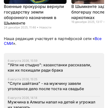
Военные прокуроры вернули
В Шымкенте зад
государству земли
блогершу после 
оборонного назначения в
наркотиках
19 декабря 2025, 13:17
Н
Шымкенте
24 декабря 2025, 11:46
Новости
Наша редакция участвует в партнёрской сети «
Все
СМИ
».
6 августа 2026, 15:59
"Уйти не стыдно": казахстанки рассказали,
как их похищали ради брака
6 августа 2026, 15:25
"Слуги шайтана" - на мужчину завели
уголовное дело после тоста на свадьбе
6 августа 2026, 14:14
Мужчина в Алматы напал на детей и угрожал
их зарезать