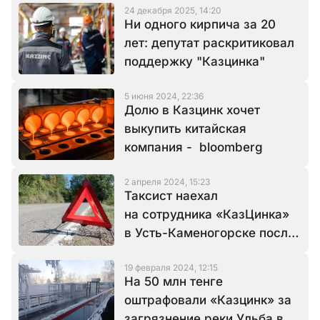
24 декабря 2025, 14:20
Ни одного кирпича за 20
лет: депутат раскритиковал
поддержку "Казцинка"
5 июня 2024, 22:36
Долю в Казцинк хочет
выкупить китайская
компания - bloomberg
2 апреля 2024, 15:23
Таксист наехал
на сотрудника «КазЦинка»
в Усть-Каменогорске после
ссоры
19 февраля 2024, 12:15
На 50 млн тенге
оштрафовали «Казцинк» за
загрязнение реки Ульба в