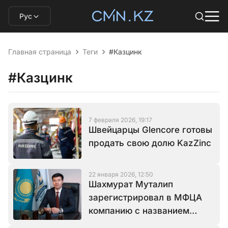
Рус
Главная страница
Теги
#Казцинк
#Казцинк
7 февраля 2026, 19:17
Швейцарцы Glencore готовы
продать свою долю KazZinc
22 января 2026, 12:50
Шахмурат Муталип
зарегистрировал в МФЦА
компанию с названием
KazZinc