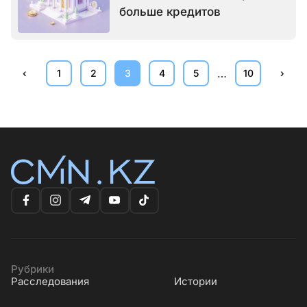
больше кредитов
…
‹
1
2
3
4
5
10
›
Рубрики
Расследования
Истории