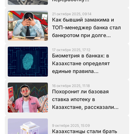
редкоземельных металлов
21 октября 2025, 09:14
Как бывший замакима и
ТОП-менеджер банка стал
банкротом при долге
государству в 22,9 млрд
17 октября 2025, 17:12
тенге
Биометрия в банках: в
Казахстане определят
единые правила
идентификации граждан
16 октября 2025, 11:18
Похоронит ли базовая
ставка ипотеку в
Казахстане, рассказали
эксперты
9 октября 2025, 15:09
Казахстанцы стали брать