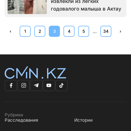
извлекли из лёгких
годовалого малыша в Актау
…
‹
1
2
3
4
5
34
›
Рубрики
Расследования
Истории