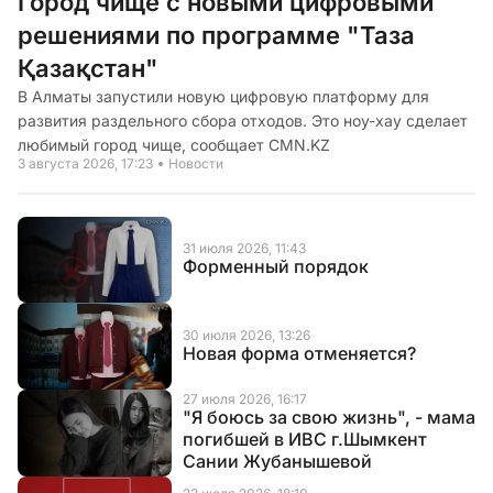
Город чище с новыми цифровыми
решениями по программе "Таза
Қазақстан"
В Алматы запустили новую цифровую платформу для
развития раздельного сбора отходов. Это ноу-хау сделает
любимый город чище, сообщает CMN.KZ
3 августа 2026, 17:23
Новости
31 июля 2026, 11:43
Форменный порядок
30 июля 2026, 13:26
Новая форма отменяется?
27 июля 2026, 16:17
"Я боюсь за свою жизнь", - мама
погибшей в ИВС г.Шымкент
Сании Жубанышевой