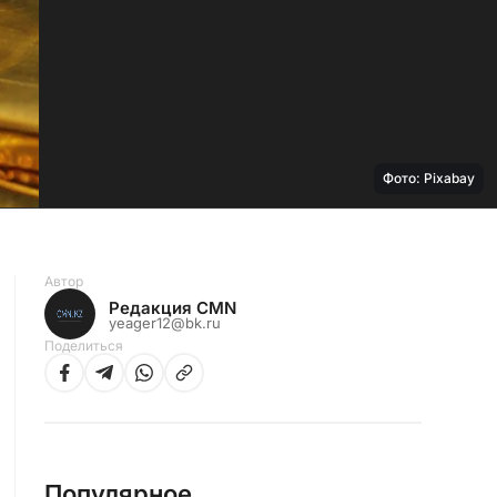
Фото: Pixabay
Автор
Редакция CMN
yeager12@bk.ru
Поделиться
Популярное