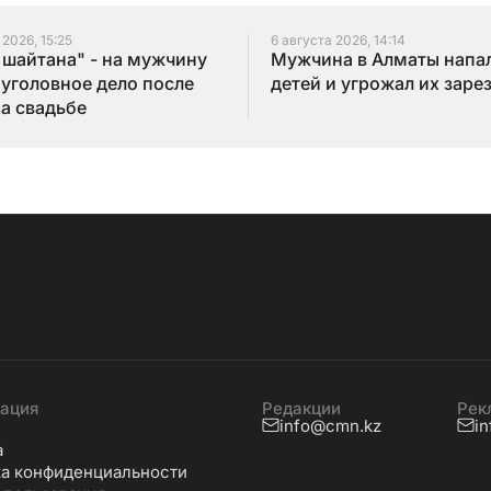
 2026, 15:25
6 августа 2026, 14:14
 шайтана" - на мужчину
Мужчина в Алматы напал
 уголовное дело после
детей и угрожал их заре
на свадьбе
ация
Редакции
Рек
info@cmn.kz
i
а
а конфиденциальности