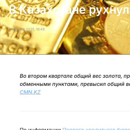
В Казахстане рухну
3 августа 2025, 16:48
Во втором квартале общий вес золота, п
обменными пунктами, превысил общий вес
CMN.KZ
По информации
Первого кредитного бюр