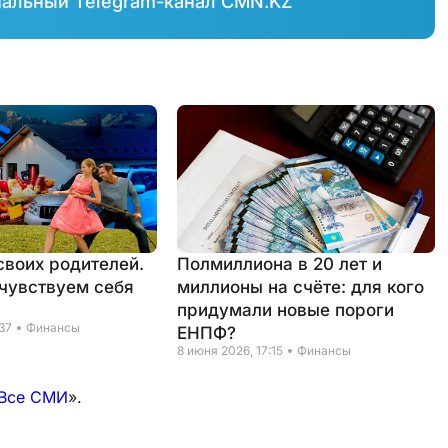
иальный Telegram-канал CMN.KZ
своих родителей.
Полмиллиона в 20 лет и
чувствуем себя
миллионы на счёте: для кого
придумали новые пороги
:37
Финансы
ЕНПФ?
8 июня 2026, 17:15
Финансы
Все СМИ
».