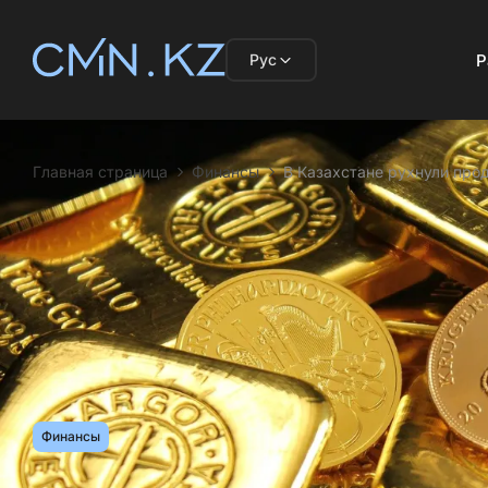
Рус
Р
Главная страница
Финансы
В Казахстане рухнули про
Финансы