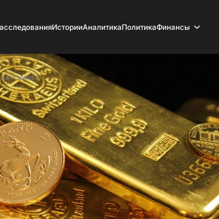
асследования
Истории
Аналитика
Политика
Финансы
дажи золота