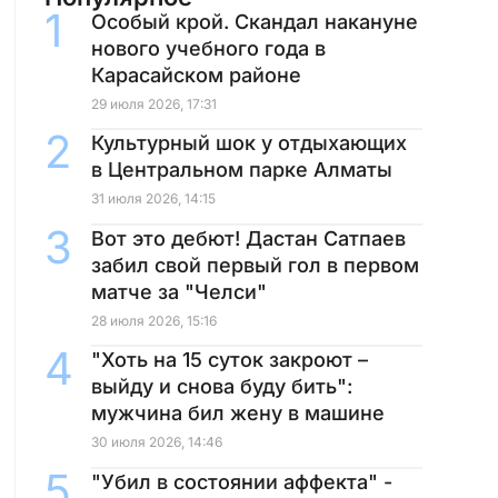
Особый крой. Скандал накануне
нового учебного года в
Карасайском районе
29 июля 2026, 17:31
Культурный шок у отдыхающих
в Центральном парке Алматы
31 июля 2026, 14:15
Вот это дебют! Дастан Сатпаев
забил свой первый гол в первом
матче за "Челси"
28 июля 2026, 15:16
"Хоть на 15 суток закроют –
выйду и снова буду бить":
мужчина бил жену в машине
30 июля 2026, 14:46
"Убил в состоянии аффекта" -